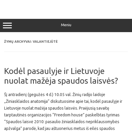
Pereiti
prie
turinio
Meniu
ŽYMŲ ARCHYVAI:
VALANTIEJŪTĖ
Kodėl pasaulyje ir Lietuvoje
nuolat mažėja spaudos laisvės?
Šį antradienį (gegužės 4 d.) 10.05 val. Žinių radijo laidoje
„Žiniasklaidos anatomija“ diskutuosime apie tai, kodėl pasaulyje ir
Lietuvoje nuolat mažėja spaudos laisvės. Praėjusią savaitę
tarptautinės organizacijos “Freedom house” paskelbtas tyrimas
“Spaudos laisvė 2010: pasaulio žiniasklaidos nepriklausomybės
apžvalga” parodė, kad jau aštuonerius metus iš eilės spaudos