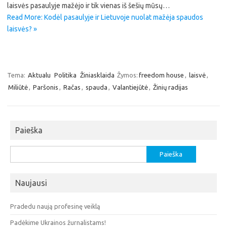
laisvės pasaulyje mažėjo ir tik vienas iš šešių mūsų…
Read More: Kodėl pasaulyje ir Lietuvoje nuolat mažėja spaudos
laisvės? »
Tema:
Aktualu
Politika
Žiniasklaida
Žymos:
freedom house
,
laisvė
,
Miliūtė
,
Paršonis
,
Račas
,
spauda
,
Valantiejūtė
,
Žinių radijas
Paieška
Ieškoti:
Naujausi
Pradedu naują profesinę veiklą
Padėkime Ukrainos žurnalistams!