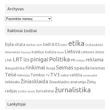
Archyvas
Archyvas
Raktiniai žodžiai
etika
byla
citata
ES
Delfi.lt
darbas
Grybauskaitė
delfi
ESBO
Lietuva
Kubilius
Kultūra
Lietuvos žinios
internetas
Kaunas
laisvė
pinigai
Politika
LRT
lzs
reklama
PR
LNK
radijas
Seimas
rinkimai
spauda
teismas
Respublika
Rusija
Teisė
TV3
Tomkus
valdžia
vaikai
televizija
TV
vyriausybė
Žiniasklaida
Žinių
Wikileaks
Žiniasklaidos anatomija
žurnalistika
radijas
žurnalistai
žodžio laisvė
Lankytojai