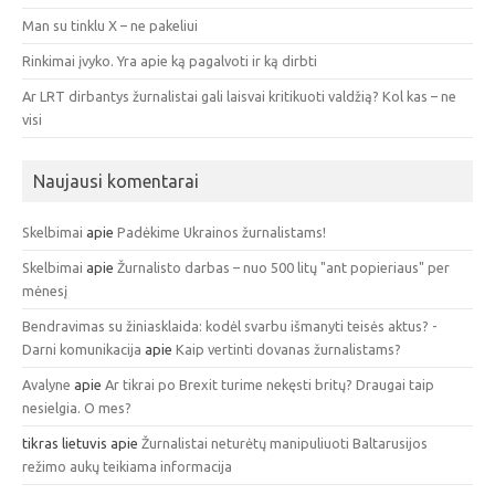
Man su tinklu X – ne pakeliui
Rinkimai įvyko. Yra apie ką pagalvoti ir ką dirbti
Ar LRT dirbantys žurnalistai gali laisvai kritikuoti valdžią? Kol kas – ne
visi
Naujausi komentarai
Skelbimai
apie
Padėkime Ukrainos žurnalistams!
Skelbimai
apie
Žurnalisto darbas – nuo 500 litų "ant popieriaus" per
mėnesį
Bendravimas su žiniasklaida: kodėl svarbu išmanyti teisės aktus? -
Darni komunikacija
apie
Kaip vertinti dovanas žurnalistams?
Avalyne
apie
Ar tikrai po Brexit turime nekęsti britų? Draugai taip
nesielgia. O mes?
tikras lietuvis
apie
Žurnalistai neturėtų manipuliuoti Baltarusijos
režimo aukų teikiama informacija