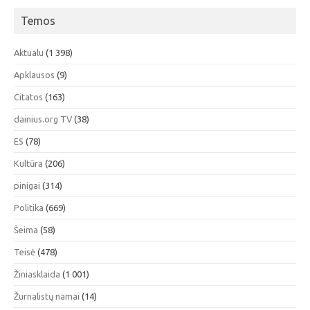
Temos
Aktualu
(1 398)
Apklausos
(9)
Citatos
(163)
dainius.org TV
(38)
ES
(78)
Kultūra
(206)
pinigai
(314)
Politika
(669)
Šeima
(58)
Teisė
(478)
Žiniasklaida
(1 001)
Žurnalistų namai
(14)