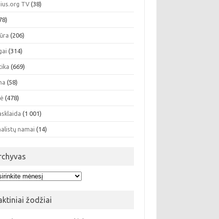
nius.org TV
(38)
78)
tūra
(206)
gai
(314)
tika
(669)
ma
(58)
sė
(478)
asklaida
(1 001)
nalistų namai
(14)
rchyvas
hyvas
aktiniai žodžiai