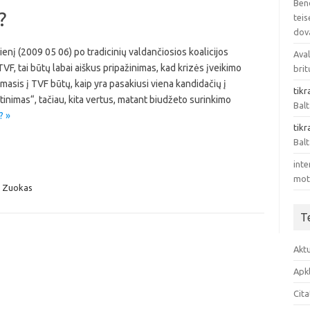
Bend
?
teis
dov
enį (2009 05 06) po tradicinių valdančiosios koalicijos
Ava
VF, tai būtų labai aiškus pripažinimas, kad krizės įveikimo
brit
masis į TVF būtų, kaip yra pasakiusi viena kandidačių į
tikr
tinimas“, tačiau, kita vertus, matant biudžeto surinkimo
Balt
? »
tikr
Balt
inte
mote
,
Zuokas
T
Akt
Apk
Cit