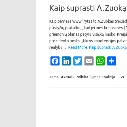
o
dI
r
A
Kaip suprasti A.Zuoką
o
n
p
k
p
Kaip parneša www.lrytas.lt, A.Zuokas trečiadi
pusryčių prakalbo, „kad jei mes kreipsimės į T
priemonių planas patyrė visišką fiasko. Kreipi
prezidento postą, „tikros impotencijos patvir
realybę,…
Read More: Kaip suprasti A.Zuoką
Fa
Li
T
E
W
S
c
n
w
m
h
h
e
k
it
ail
at
ar
Tema:
Aktualu
Politika
Žymos:
koalicija
,
TVF
b
e
te
s
e
o
dI
r
A
o
n
p
k
p