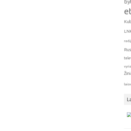
by
e
Kub
LN
radi
Rus
tele
vyri
Žin
lais
L