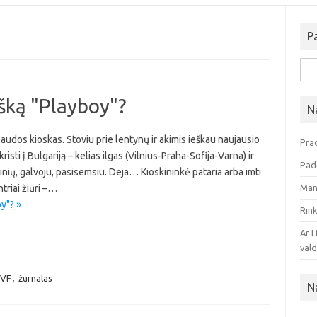
P
Iešk
išką "Playboy"?
N
audos kioskas. Stoviu prie lentynų ir akimis ieškau naujausio
Pra
sti į Bulgariją – kelias ilgas (Vilnius-Praha-Sofija-Varna) ir
Pad
nių, galvoju, pasisemsiu. Deja… Kioskininkė pataria arba imti
ntriai žiūri –…
Man 
y"? »
Rink
Ar L
vald
VF
,
žurnalas
N