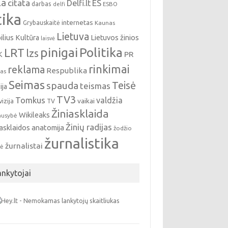
la
citata
ES
Delfi.lt
darbas
delfi
ESBO
tika
internetas
Grybauskaitė
Kaunas
Lietuva
ilius
Kultūra
Lietuvos žinios
laisvė
pinigai
Politika
LRT
lzs
PR
K
rinkimai
reklama
Respublika
jas
Seimas
Teisė
spauda
teismas
ija
TV3
Tomkus
valdžia
vaikai
vizija
TV
Žiniasklaida
Wikileaks
ausybė
Žinių radijas
iasklaidos anatomija
žodžio
žurnalistika
žurnalistai
vė
ankytojai