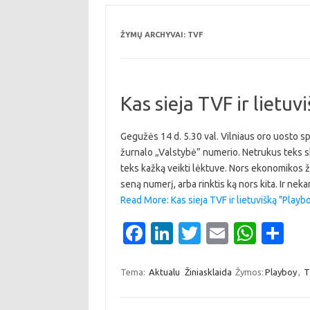
ŽYMŲ ARCHYVAI:
TVF
Kas sieja TVF ir lietuv
Gegužės 14 d. 5.30 val. Vilniaus oro uosto sp
žurnalo „Valstybė” numerio. Netrukus teks skri
teks kažką veikti lėktuve. Nors ekonomikos ži
seną numerį, arba rinktis ką nors kita. Ir neka
Read More: Kas sieja TVF ir lietuvišką "Playbo
Fa
Li
T
E
W
S
c
n
w
m
h
h
e
k
it
ail
at
ar
Tema:
Aktualu
Žiniasklaida
Žymos:
Playboy
,
T
b
e
te
s
e