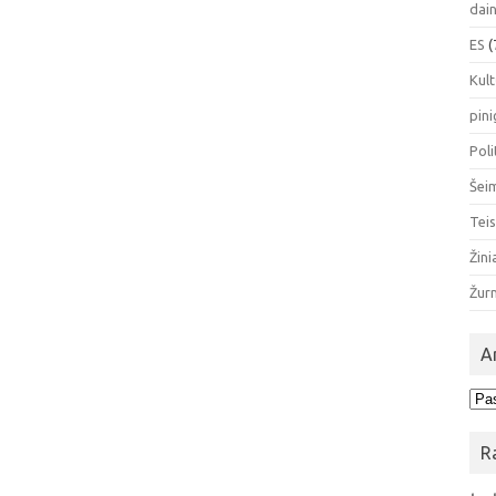
dai
ES
(
Kul
pini
Poli
Šei
Tei
Žini
Žur
A
Arc
R