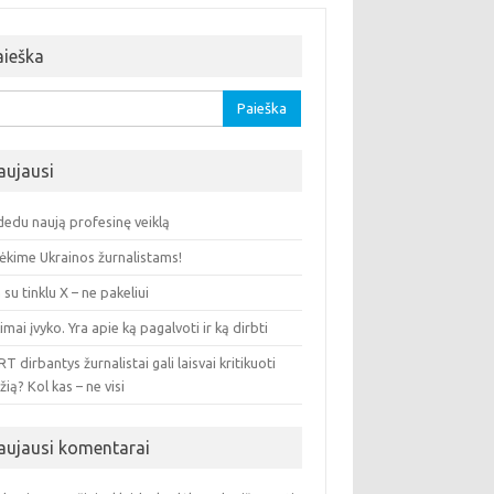
aieška
oti:
aujausi
dedu naują profesinę veiklą
ėkime Ukrainos žurnalistams!
su tinklu X – ne pakeliui
imai įvyko. Yra apie ką pagalvoti ir ką dirbti
RT dirbantys žurnalistai gali laisvai kritikuoti
žią? Kol kas – ne visi
aujausi komentarai